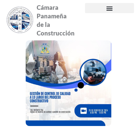
Ir
Cámara
al
Panameña
contenido
de la
Construcción