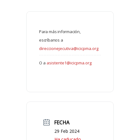
Para más información,
escríbanos a
direccionejecutiva@icicpma.org
O a
asistente1@icicpma.org
FECHA
29 Feb 2024
Ha caducado