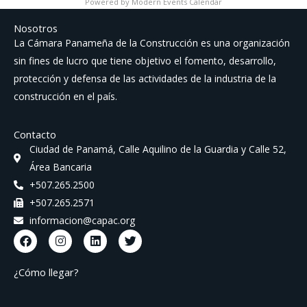
Powered by
Modern Events Calendar
Nosotros
La Cámara Panameña de la Construcción es una organización
sin fines de lucro que tiene objetivo el fomento, desarrollo,
protección y defensa de las actividades de la industria de la
construcción en el país.
Contacto
Ciudad de Panamá, Calle Aquilino de la Guardia y Calle 52,
Área Bancaria
+507.265.2500
+507.265.2571
informacion@capac.org
F
I
L
T
a
n
i
w
c
s
n
i
e
t
k
t
¿Cómo llegar?
b
a
e
t
o
g
d
e
o
r
i
r