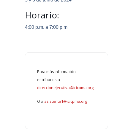
Horario:
4:00 p.m. a 7:00 p.m.
Para más información,
escríbanos a
direccionejecutiva@icicpma.org
O a
asistente1@icicpma.org