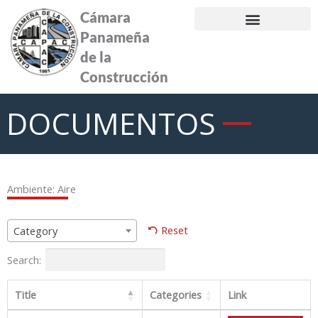
Ir
Cámara
al
Panameña
contenido
de la
Construcción
DOCUMENTOS
Ambiente: Aire
Reset
Category
Search:
Title
Categories
Link