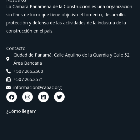
La Cámara Panameña de la Construcción es una organización
sin fines de lucro que tiene objetivo el fomento, desarrollo,
protección y defensa de las actividades de la industria de la
construcción en el país.
Contacto
Ciudad de Panamá, Calle Aquilino de la Guardia y Calle 52,
Área Bancaria
+507.265.2500
+507.265.2571
informacion@capac.org
F
I
L
T
a
n
i
w
c
s
n
i
e
t
k
t
¿Cómo llegar?
b
a
e
t
o
g
d
e
o
r
i
r
k
a
n
m