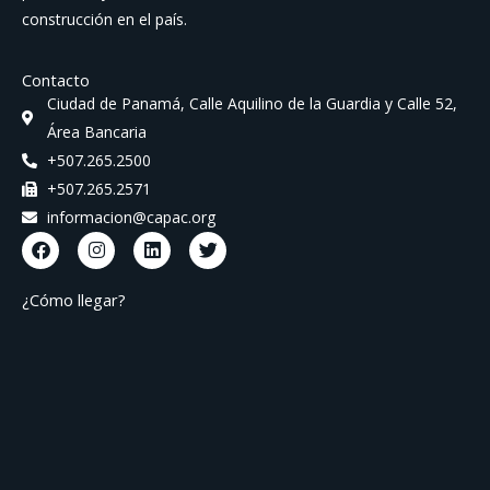
construcción en el país.
Contacto
Ciudad de Panamá, Calle Aquilino de la Guardia y Calle 52,
Área Bancaria
+507.265.2500
+507.265.2571
informacion@capac.org
F
I
L
T
a
n
i
w
c
s
n
i
e
t
k
t
¿Cómo llegar?
b
a
e
t
o
g
d
e
o
r
i
r
k
a
n
m