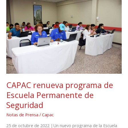
CAPAC
renueva
programa
de
Escuela
Permanente
de
Seguridad
CAPAC renueva programa de
Escuela Permanente de
Seguridad
Notas de Prensa
/
Capac
25 de octubre de 2022 |Un nuevo programa de la Escuela