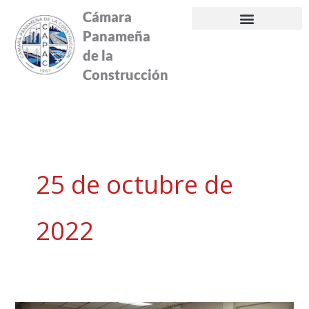
Ir
Cámara
al
Panameña
contenido
de la
Construcción
25 de octubre de
2022