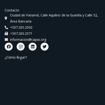
Contacto
Ciudad de Panamá, Calle Aquilino de la Guardia y Calle 52,
Área Bancaria
+507.265.2500
+507.265.2571
informacion@capac.org
F
I
L
T
a
n
i
w
c
s
n
i
e
t
k
t
¿Cómo llegar?
b
a
e
t
o
g
d
e
o
r
i
r
k
a
n
m