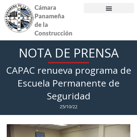
Ir
Cámara
al
Panameña
contenido
de la
Construcción
NOTA DE PRENSA
CAPAC renueva programa de
Escuela Permanente de
Seguridad
25/10/22