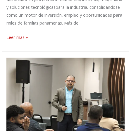
y soluciones tecnológicaspara la industria, consolidándose
como un motor de inversión, empleo y oportunidades para
miles de familias panameñas. Más de
Leer más »
Seminario
de
Gas
Licuado
fortalece
la
formación
en
la