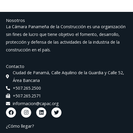
Nosotros
La Cámara Panameña de la Construcción es una organización
sin fines de lucro que tiene objetivo el fomento, desarrollo,
protección y defensa de las actividades de la industria de la
construcción en el país.
Contacto
Ciudad de Panamá, Calle Aquilino de la Guardia y Calle 52,
Área Bancaria
+507.265.2500
+507.265.2571
informacion@capac.org
F
I
L
T
a
n
i
w
c
s
n
i
e
t
k
t
¿Cómo llegar?
b
a
e
t