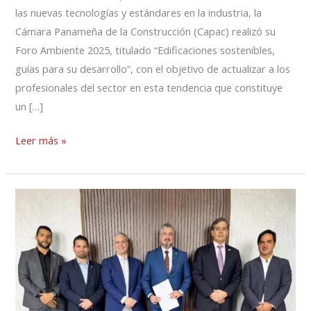
las nuevas tecnologías y estándares en la industria, la
Cámara Panameña de la Construcción (Capac) realizó su
Foro Ambiente 2025, titulado “Edificaciones sostenibles,
guías para su desarrollo”, con el objetivo de actualizar a los
profesionales del sector en esta tendencia que constituye
un […]
Leer más »
La
Capac
suma
su
experiencia
al
impulso