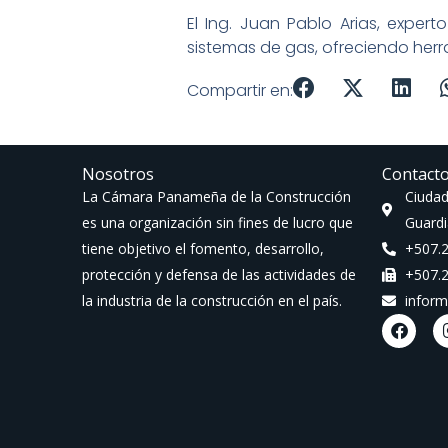
El Ing. Juan Pablo Arias, expe
sistemas de gas, ofreciendo herra
Compartir en:
Nosotros
Contact
La Cámara Panameña de la Construcción
Ciudad
es una organización sin fines de lucro que
Guardi
tiene objetivo el fomento, desarrollo,
+507.
protección y defensa de las actividades de
+507.
la industria de la construcción en el país.
infor
F
a
c
e
b
o
o
k