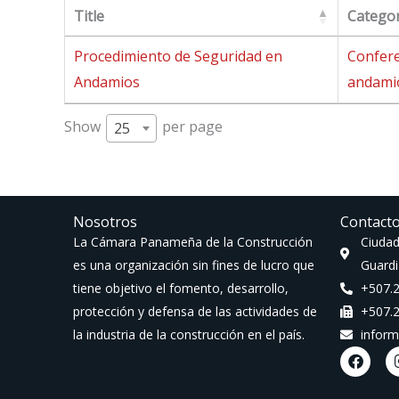
Title
Categor
Procedimiento de Seguridad en
Confere
Andamios
andami
Show
per page
25
Nosotros
Contact
La Cámara Panameña de la Construcción
Ciudad
es una organización sin fines de lucro que
Guardi
tiene objetivo el fomento, desarrollo,
+507.
protección y defensa de las actividades de
+507.
la industria de la construcción en el país.
infor
F
a
c
e