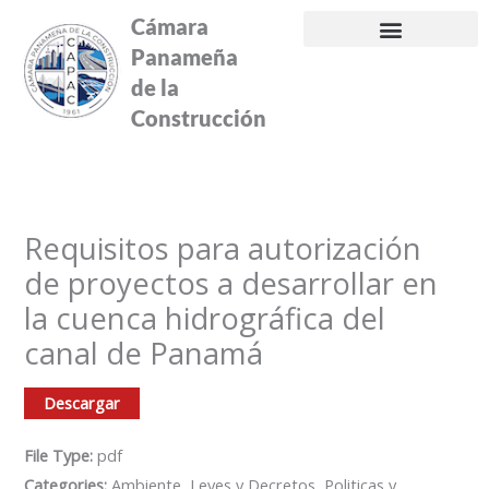
Ir
Cámara
al
Panameña
contenido
de la
Construcción
Requisitos para autorización
de proyectos a desarrollar en
la cuenca hidrográfica del
canal de Panamá
Descargar
File Type:
pdf
Categories:
Ambiente, Leyes y Decretos, Politicas y