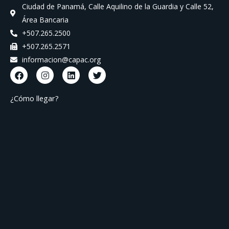
Ciudad de Panamá, Calle Aquilino de la Guardia y Calle 52,
Área Bancaria
+507.265.2500
+507.265.2571
informacion@capac.org
F
I
L
T
a
n
i
w
c
s
n
i
e
t
k
t
¿Cómo llegar?
b
a
e
t
o
g
d
e
o
r
i
r
k
a
n
m