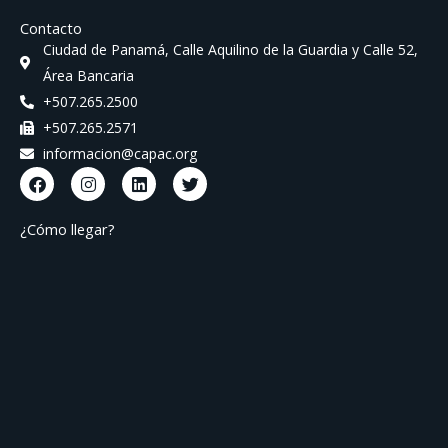
Contacto
Ciudad de Panamá, Calle Aquilino de la Guardia y Calle 52,
Área Bancaria
+507.265.2500
+507.265.2571
informacion@capac.org
F
I
L
T
a
n
i
w
c
s
n
i
e
t
k
t
¿Cómo llegar?
b
a
e
t
o
g
d
e
o
r
i
r
k
a
n
m