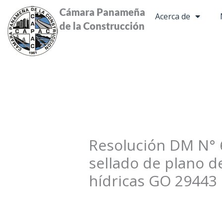
Ir
Cámara Panameña
Acerca de
al
de la Construcción
contenido
Resolución DM N° 6
sellado de plano d
hídricas GO 29443