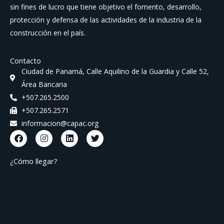
sin fines de lucro que tiene objetivo el fomento, desarrollo,
protección y defensa de las actividades de la industria de la
construcción en el país.
Contacto
Ciudad de Panamá, Calle Aquilino de la Guardia y Calle 52,
Área Bancaria
+507.265.2500
+507.265.2571
informacion@capac.org
F
I
L
T
a
n
i
w
c
s
n
i
e
t
k
t
¿Cómo llegar?
b
a
e
t
o
g
d
e
o
r
i
r
k
a
n
m