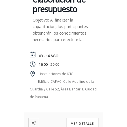
presupuesto
Objetivo: Al finalizar la
capacitación, los participantes
obtendrán los conocimientos
necesarios para efectuar las
estimaciones de los materiales
de construcción que se utilizan
03 - 14 AGO
en la construcción de una
-
16:00
20:00
edificación. Facilitadores: Arq.
Tomás Correa Inversión:
Instalaciones de ICIC
Miembros de CAPAC B/.256.80
Edificio CAPAC, Calle Aquilino de la
Particulares B/.272.85 Fecha: 3
Guardia y Calle 52, Área Bancaria, Ciudad
al 14 de agosto de 2026
de Panamá
Horario: 4:00 p.m. a 8:00 p.m.
Duración: […]
VER DETALLE