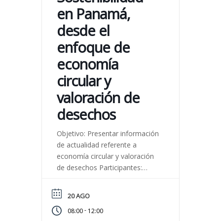
en Panamá,
desde el
enfoque de
economía
circular y
valoración de
desechos
Objetivo: Presentar información
de actualidad referente a
economía circular y valoración
de desechos Participantes:
Constructores, industriales,
promotores, profesionales del
20 AGO
sector ambiental, gestores
-
08:00
12:00
ambientales, público interesado