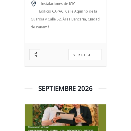
Inversión: Miembros de CAPAC
Instalaciones de ICIC
– B/.37.45 Particulares –
Edificio CAPAC, Calle Aquilino de la
B/.42.80 (el costo incluye
Guardia y Calle 52, Área Bancaria, Ciudad
refrigerio e ITBMS). Fecha: 20
de Panamá
de agosto de 2026 Horario:
8:00 am a 12:00 m Información
Dagma Barnett […]
VER DETALLE
SEPTIEMBRE 2026