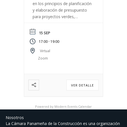
en los principios de planificación
y elaboración de presupuesto
para proyectos verdes,
considerando desde la etapa de
diseño hasta su operación.
15 SEP
Participantes: Ingenieros,
-
17:00
19:00
arquitectos, contratistas,
diseñadores de interiores,
Virtual
personal responsable de
Zoom
compra de materiales y
mantenimiento de edificios,
profesionales del sector
ambiental. Inversión: Miembros
VER DETALLE
de CAPAC – B/.69.55
Particulares – B/.85.60 […]
Powered by
Modern Events Calendar
Nosotros
La Cámara Panameña de la Construcción es una organización