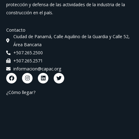
protección y defensa de las actividades de la industria de la
construcción en el país.
Contacto
Ciudad de Panamá, Calle Aquilino de la Guardia y Calle 52,
Área Bancaria
+507.265.2500
+507.265.2571
informacion@capac.org
F
I
L
T
a
n
i
w
c
s
n
i
e
t
k
t
¿Cómo llegar?
b
a
e
t
o
g
d
e
o
r
i
r
k
a
n
m