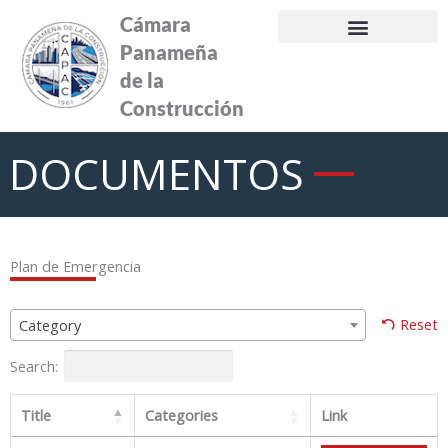
Ir
Cámara
al
Panameña
contenido
de la
Construcción
DOCUMENTOS
Plan de Emergencia
Reset
Category
Search:
Title
Categories
Link