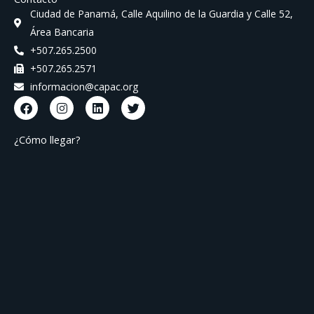
Ciudad de Panamá, Calle Aquilino de la Guardia y Calle 52,
Área Bancaria
+507.265.2500
+507.265.2571
informacion@capac.org
F
I
L
T
a
n
i
w
c
s
n
i
e
t
k
t
¿Cómo llegar?
b
a
e
t
o
g
d
e
o
r
i
r
k
a
n
m