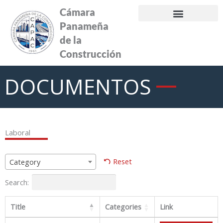
Ir
Cámara
al
Panameña
contenido
de la
Construcción
DOCUMENTOS
Laboral
Reset
Category
Search:
Title
Categories
Link