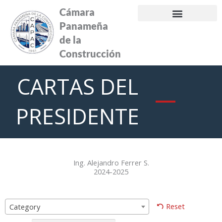
Ir
Cámara
al
Panameña
contenido
de la
Construcción
CARTAS DEL
PRESIDENTE
Ing. Alejandro Ferrer S.
2024-2025
Reset
Category