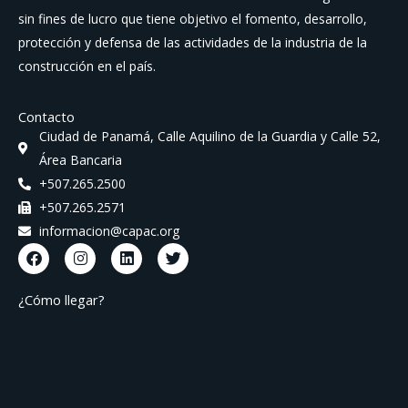
sin fines de lucro que tiene objetivo el fomento, desarrollo,
protección y defensa de las actividades de la industria de la
construcción en el país.
Contacto
Ciudad de Panamá, Calle Aquilino de la Guardia y Calle 52,
Área Bancaria
+507.265.2500
+507.265.2571
informacion@capac.org
F
I
L
T
a
n
i
w
c
s
n
i
e
t
k
t
¿Cómo llegar?
b
a
e
t
o
g
d
e
o
r
i
r
k
a
n
m